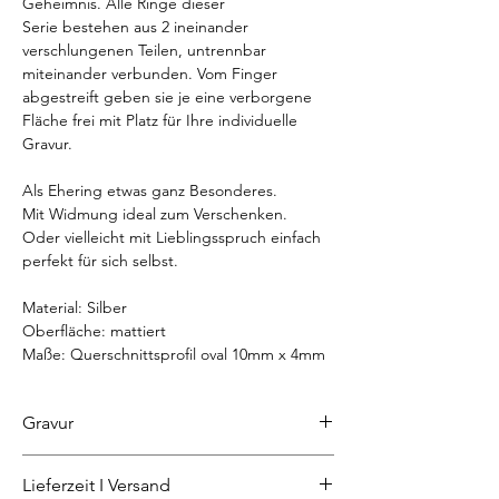
Geheimnis. Alle Ringe dieser
Serie bestehen aus 2 ineinander
verschlungenen Teilen, untrennbar
miteinander verbunden. Vom Finger
abgestreift geben sie je eine verborgene
Fläche frei mit Platz für Ihre individuelle
Gravur.
Als Ehering etwas ganz Besonderes.
Mit Widmung ideal zum Verschenken.
Oder vielleicht mit Lieblingsspruch einfach
perfekt für sich selbst.
Material: Silber
Oberfläche: mattiert
Maße: Querschnittsprofil oval 10mm x 4mm
Gravur
Soll der Ring graviert werden, geben Sie
Lieferzeit I Versand
bitte im entsprechenden Feld den Text für