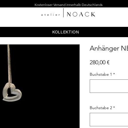
Kostenloser Versand innerhalb Deutschlands
atelier
KOLLEKTION
Anhänger 
Preis
280,00 €
Buchstabe 1
*
Buchstabe 2
*