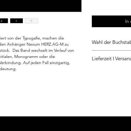
In
ert von der Typogafie, machen die
Wahl der Buchsta
n den Anhänger Nexum HERZ.AG-M zu
tück. Das Band wechselt im Verlauf von
Bitte geben Sie in e
nitialen, Monogramm oder die
Lieferzeit I Versan
gewünschten Buchsta
rbindung. Auf jeden Fall einzigartig,
Großbuchstaben.
edeutung.
Der Anhänger wird in
angefertigt. Versand
Zahlungseingang. A
geschützt in einer 
Reisen und können a
verpackt werden.
Der Versand erfolgt v
finden Sie
hier.
Bitte beachten Sie, e
angefertigter Schmuc