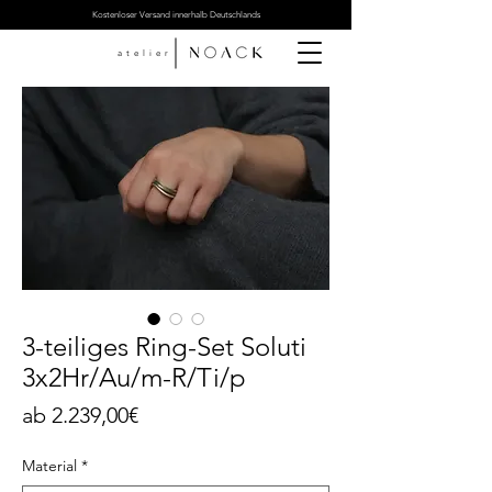
Kostenloser Versand innerhalb Deutschlands
atelier
3-teiliges Ring-Set Soluti
3x2Hr/Au/m-R/Ti/p
Sale-
ab
2.239,00€
Preis
Material
*